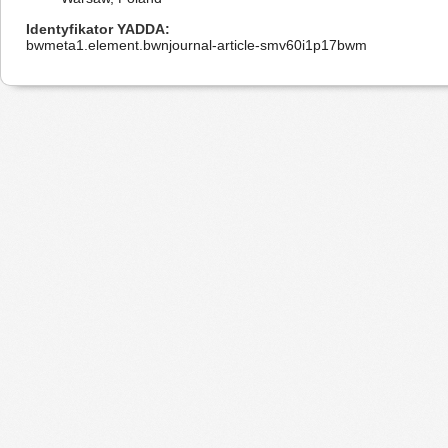
Identyfikator YADDA
bwmeta1.element.bwnjournal-article-smv60i1p17bwm