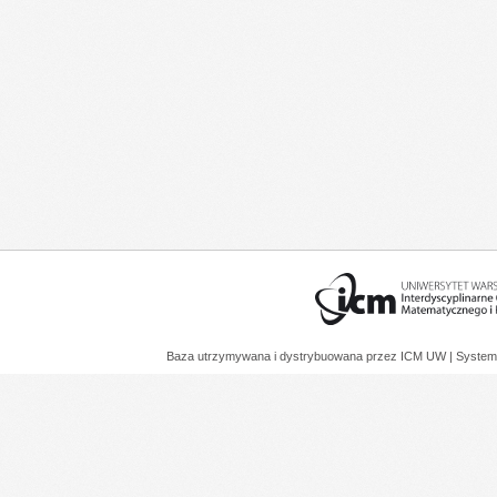
Baza utrzymywana i dystrybuowana przez
ICM UW
| System