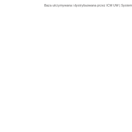
Baza utrzymywana i dystrybuowana przez
ICM UW
| System