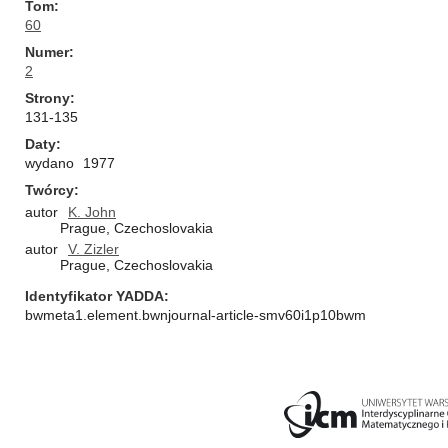
Tom
60
Numer
2
Strony
131-135
Daty
wydano
1977
Twórcy
autor
K. John
Prague, Czechoslovakia
autor
V. Zizler
Prague, Czechoslovakia
Identyfikator YADDA
bwmeta1.element.bwnjournal-article-smv60i1p10bwm