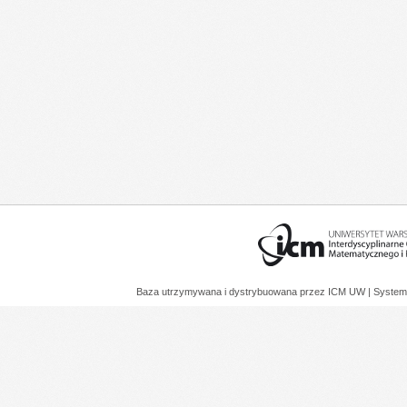
Baza utrzymywana i dystrybuowana przez
ICM UW
| System