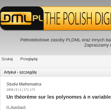
Pełnotekstowe zasoby PLDML oraz innych baz
Zapraszamy
Szukaj
Przeglądaj
Artykuł - szczegóły
Studia Mathematica
1934
|
5
|
1
| 171-173
Un théorème sur les polynomes à n variable
H. Auerbach