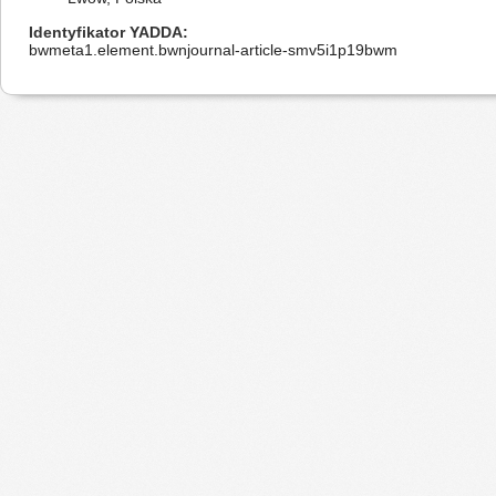
Identyfikator YADDA
bwmeta1.element.bwnjournal-article-smv5i1p19bwm