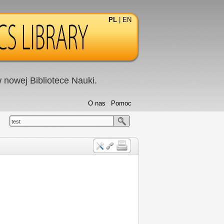
PL
|
EN
nowej Bibliotece Nauki.
O nas
Pomoc
test