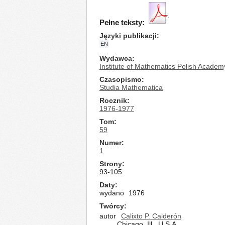
Pełne teksty:
Języki publikacji
EN
Wydawca
Institute of Mathematics Polish Academ
Czasopismo
Studia Mathematica
Rocznik
1976-1977
Tom
59
Numer
1
Strony
93-105
Daty
wydano
1976
Twórcy
autor
Calixto P. Calderón
Chicago, Ill., U.S.A.