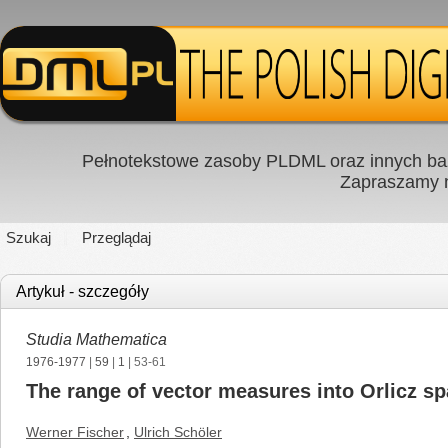
Pełnotekstowe zasoby PLDML oraz innych baz
Zapraszamy
Szukaj
Przeglądaj
Artykuł - szczegóły
Studia Mathematica
1976-1977
|
59
|
1
| 53-61
The range of vector measures into Orlicz s
Werner Fischer
,
Ulrich Schöler