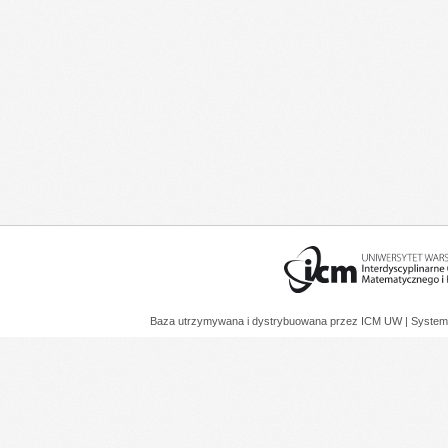
Baza utrzymywana i dystrybuowana przez
ICM UW
| System