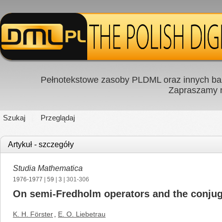
Pełnotekstowe zasoby PLDML oraz innych baz
Zapraszamy
Szukaj
Przeglądaj
Artykuł - szczegóły
Studia Mathematica
1976-1977
|
59
|
3
| 301-306
On semi-Fredholm operators and the conjuga
K. H. Förster
,
E. O. Liebetrau