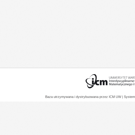
Baza utrzymywana i dystrybuowana przez
ICM UW
| System