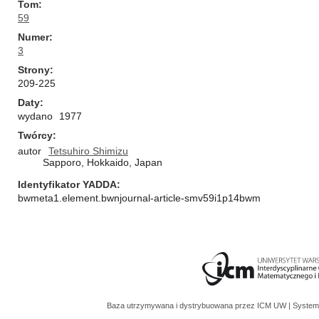
Tom
59
Numer
3
Strony
209-225
Daty
wydano
1977
Twórcy
autor
Tetsuhiro Shimizu
Sapporo, Hokkaido, Japan
Identyfikator YADDA
bwmeta1.element.bwnjournal-article-smv59i1p14bwm
Baza utrzymywana i dystrybuowana przez
ICM UW
| System