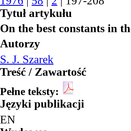
1976
|
58
|
2
| 197-208
Tytuł artykułu
On the best constants in t
Autorzy
S. J. Szarek
Treść / Zawartość
Pełne teksty:
Języki publikacji
EN