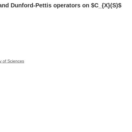
and Dunford-Pettis operators on $C_{X}(S)$
y of Sciences