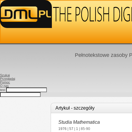
Pełnotekstowe zasoby P
Szukaj
Przeglądaj
Pomoc
O nas
test
Artykuł - szczegóły
Studia Mathematica
1976
|
57
|
1
| 85-90