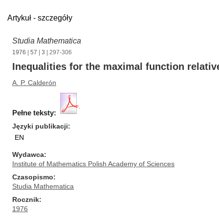
Artykuł - szczegóły
Studia Mathematica
1976
|
57
|
3
| 297-306
Inequalities for the maximal function relativ
A. P. Calderón
Pełne teksty:
Języki publikacji
EN
Wydawca
Institute of Mathematics Polish Academy of Sciences
Czasopismo
Studia Mathematica
Rocznik
1976