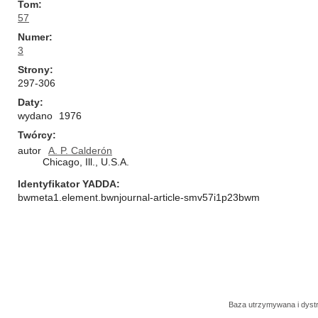
Tom
57
Numer
3
Strony
297-306
Daty
wydano
1976
Twórcy
autor
A. P. Calderón
Chicago, Ill., U.S.A.
Identyfikator YADDA
bwmeta1.element.bwnjournal-article-smv57i1p23bwm
Baza utrzymywana i dys