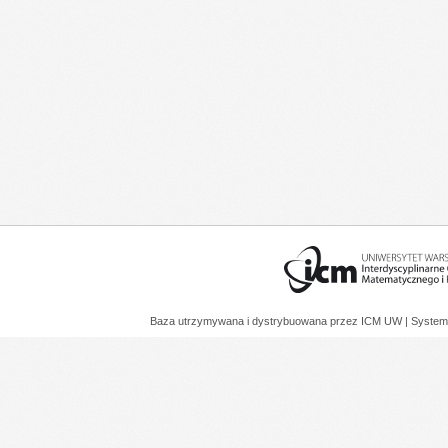
Baza utrzymywana i dystrybuowana przez
ICM UW
| System