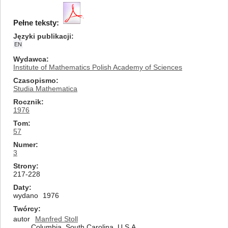
Pełne teksty:
Języki publikacji
EN
Wydawca
Institute of Mathematics Polish Academy of Sciences
Czasopismo
Studia Mathematica
Rocznik
1976
Tom
57
Numer
3
Strony
217-228
Daty
wydano
1976
Twórcy
autor
Manfred Stoll
Columbia, South Carolina, U.S.A.