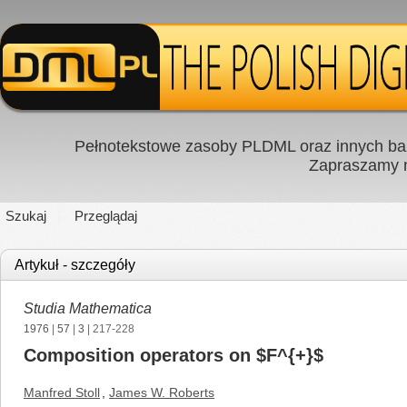
Pełnotekstowe zasoby PLDML oraz innych baz
Zapraszamy
Szukaj
Przeglądaj
Artykuł - szczegóły
Studia Mathematica
1976
|
57
|
3
| 217-228
Composition operators on $F^{+}$
Manfred Stoll
,
James W. Roberts