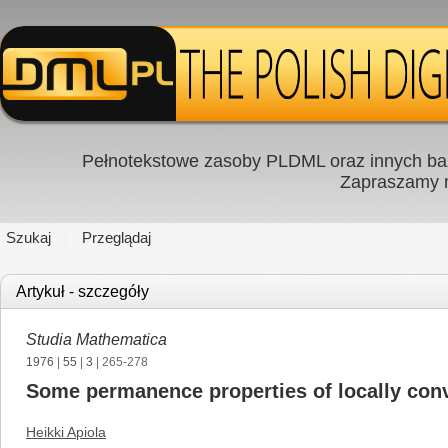
Pełnotekstowe zasoby PLDML oraz innych baz
Zapraszamy
Szukaj
Przeglądaj
Artykuł - szczegóły
Studia Mathematica
1976
|
55
|
3
| 265-278
Some permanence properties of locally conv
Heikki Apiola