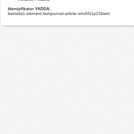
Identyfikator YADDA
bwmeta1.element.bwnjournal-article-smv55i1p22bwm