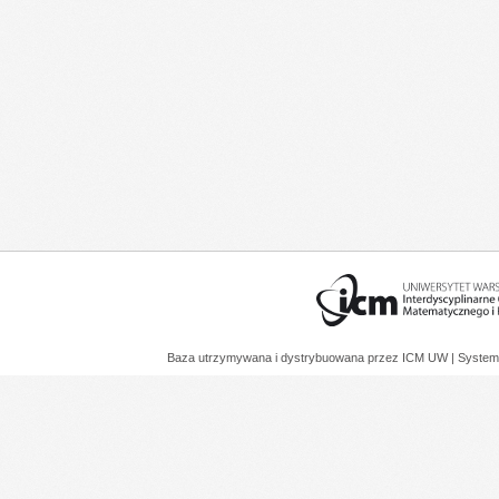
Baza utrzymywana i dystrybuowana przez
ICM UW
| System