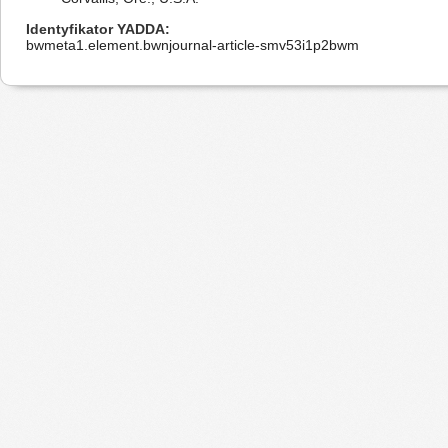
Identyfikator YADDA
bwmeta1.element.bwnjournal-article-smv53i1p2bwm