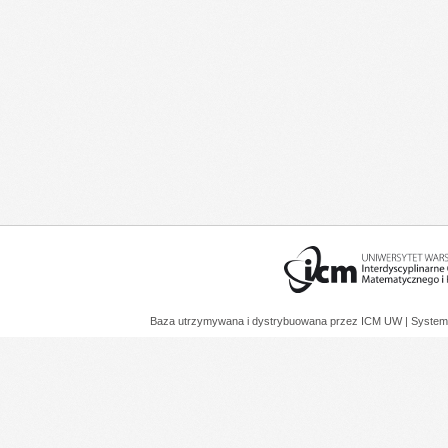
Baza utrzymywana i dystrybuowana przez
ICM UW
| System