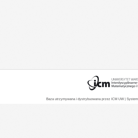
Baza utrzymywana i dystrybuowana przez
ICM UW
| System