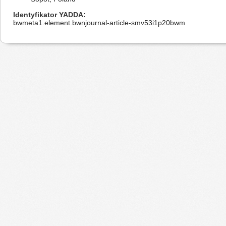
Identyfikator YADDA
bwmeta1.element.bwnjournal-article-smv53i1p20bwm