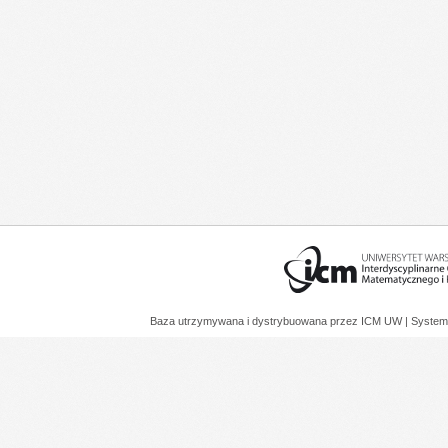
Baza utrzymywana i dystrybuowana przez
ICM UW
| System