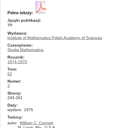
Pełne teksty:
Języki publikacji
EN
Wydawca
Institute of Mathematics Polish Academy of Sciences
Czasopismo
Studia Mathematica
Rocznik
1974-1975
Tom
52
Numer
3
Strony
243-261
Daty
wydano
1975
Twórcy
autor
William C. Connett
St. Louis, Mo., U.S.A.