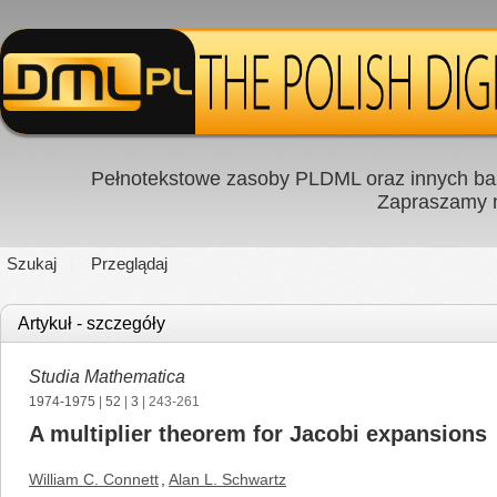
Pełnotekstowe zasoby PLDML oraz innych baz
Zapraszamy
Szukaj
Przeglądaj
Artykuł - szczegóły
Studia Mathematica
1974-1975
|
52
|
3
| 243-261
A multiplier theorem for Jacobi expansions
William C. Connett
,
Alan L. Schwartz