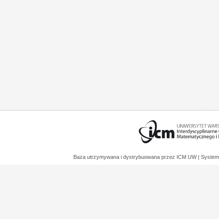
Baza utrzymywana i dystrybuowana przez
ICM UW
| System