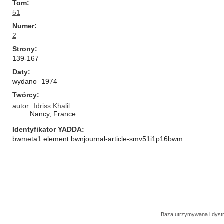
Tom
51
Numer
2
Strony
139-167
Daty
wydano
1974
Twórcy
autor
Idriss Khalil
Nancy, France
Identyfikator YADDA
bwmeta1.element.bwnjournal-article-smv51i1p16bwm
Baza utrzymywana i dys