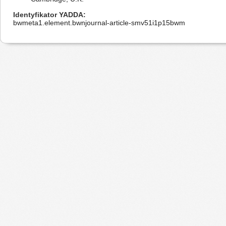
Identyfikator YADDA
bwmeta1.element.bwnjournal-article-smv51i1p15bwm