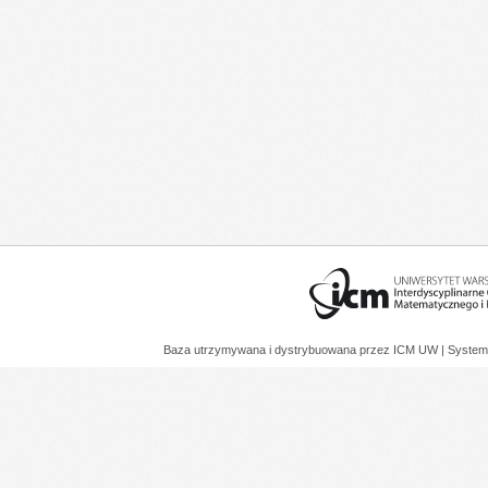
Baza utrzymywana i dystrybuowana przez
ICM UW
| System