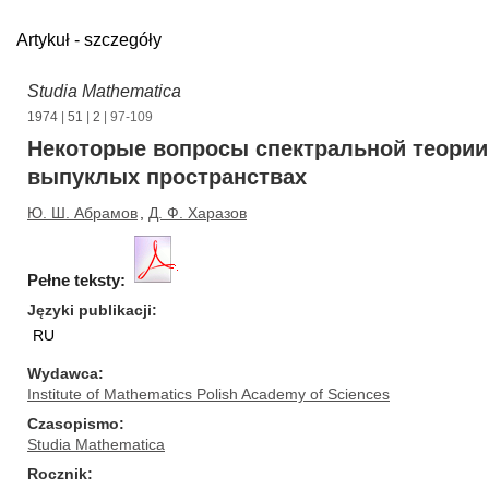
Artykuł - szczegóły
Studia Mathematica
1974
|
51
|
2
| 97-109
Некоторые вопросы спектральной теории
выпуклых пространствах
Ю. Ш. Абрамов
,
Д. Ф. Харазов
Pełne teksty:
Języki publikacji
RU
Wydawca
Institute of Mathematics Polish Academy of Sciences
Czasopismo
Studia Mathematica
Rocznik