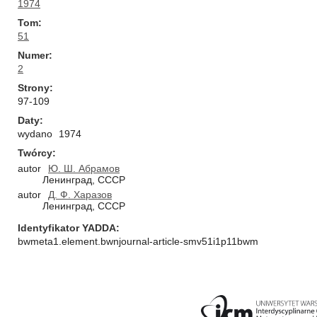
1974
Tom
51
Numer
2
Strony
97-109
Daty
wydano
1974
Twórcy
autor
Ю. Ш. Абрамов
Ленинград, СССР
autor
Д. Ф. Харазов
Ленинград, СССР
Identyfikator YADDA
bwmeta1.element.bwnjournal-article-smv51i1p11bwm