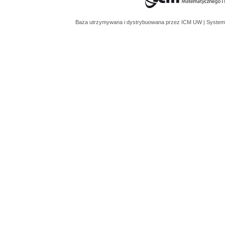
Baza utrzymywana i dystrybuowana przez
ICM UW
| System