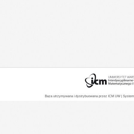
Baza utrzymywana i dystrybuowana przez
ICM UW
| System