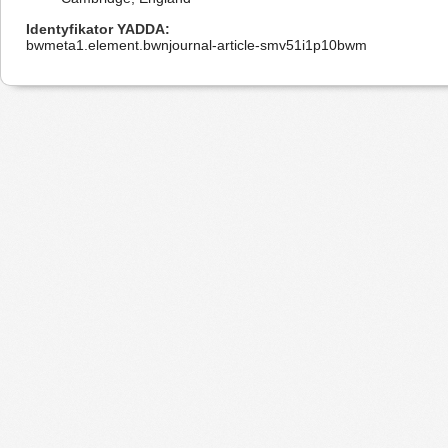
Identyfikator YADDA
bwmeta1.element.bwnjournal-article-smv51i1p10bwm