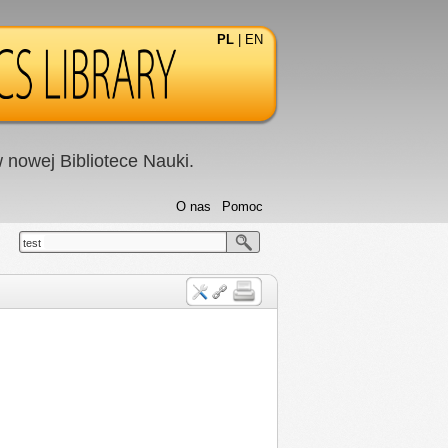
PL
|
EN
nowej Bibliotece Nauki.
O nas
Pomoc
test