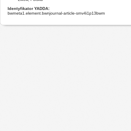
Identyfikator YADDA
bwmeta1.element.bwnjournal-article-smv4i1p13bwm