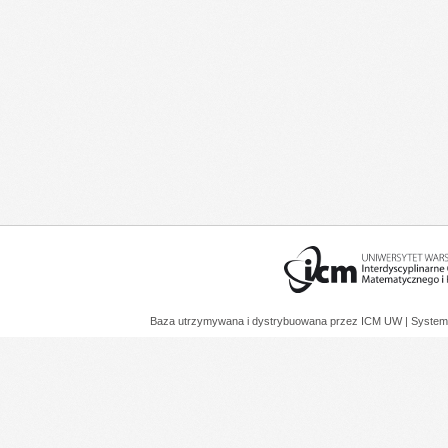
Baza utrzymywana i dystrybuowana przez
ICM UW
| System