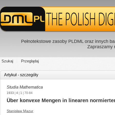
Pełnotekstowe zasoby PLDML oraz innych baz
Zapraszamy
Szukaj
Przeglądaj
Artykuł - szczegóły
Studia Mathematica
1933
|
4
|
1
| 70-84
Über konvexe Mengen in linearen normiert
Stanisław Mazur