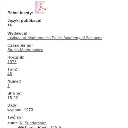
Pełne teksty:
Języki publikacji
EN
Wydawca
Institute of Mathematics Polish Academy of Sciences
Czasopismo
Studia Mathematica
Rocznik
1973
Tom
48
Numer
1
Strony
15-22
Daty
wydano
1973
Twórcy
autor
K. Sundaresan
Pittsburgh, Penn., U.S.A.