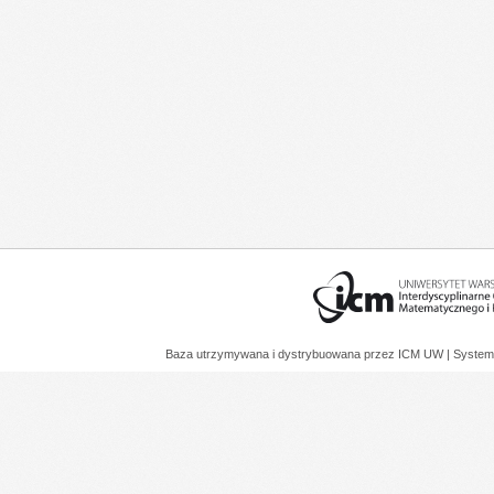
Baza utrzymywana i dystrybuowana przez
ICM UW
| System