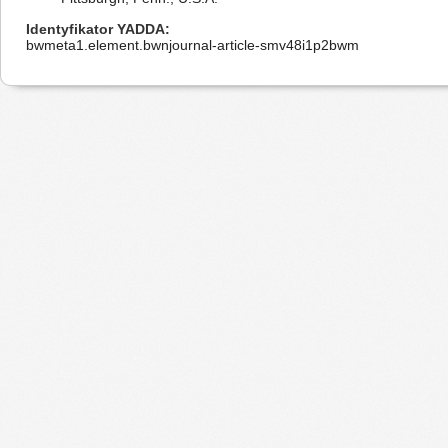
Identyfikator YADDA
bwmeta1.element.bwnjournal-article-smv48i1p2bwm