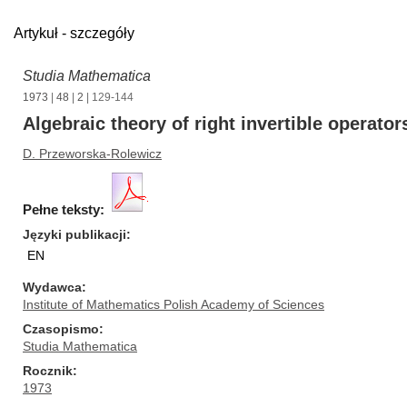
Artykuł - szczegóły
Studia Mathematica
1973
|
48
|
2
| 129-144
Algebraic theory of right invertible operator
D. Przeworska-Rolewicz
Pełne teksty:
Języki publikacji
EN
Wydawca
Institute of Mathematics Polish Academy of Sciences
Czasopismo
Studia Mathematica
Rocznik
1973