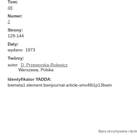
Tom
48
Numer
2
Strony
129-144
Daty
wydano
1973
Twórcy
autor
D. Przeworska-Rolewicz
Warszawa, Polska
Identyfikator YADDA
bwmeta1.element.bwnjournal-article-smv48i1p13bwm
Baza utrzymywana i dys