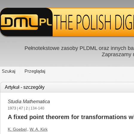
Pełnotekstowe zasoby PLDML oraz innych baz
Zapraszamy
Szukaj
Przeglądaj
Artykuł - szczegóły
Studia Mathematica
1973
|
47
|
2
| 134-140
A fixed point theorem for transformations w
K. Goebel
,
W. A. Kirk