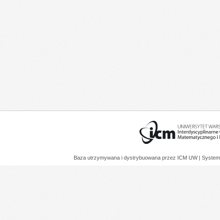
Baza utrzymywana i dystrybuowana przez
ICM UW
| System