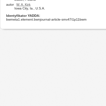
autor
W. A. Kirk
Iowa City, Ia., U.S.A.
Identyfikator YADDA
bwmeta1.element.bwnjournal-article-smv47i1p11bwm