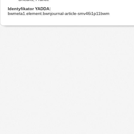
Identyfikator YADDA
bwmeta1.element.bwnjournal-article-smv46i1p11bwm