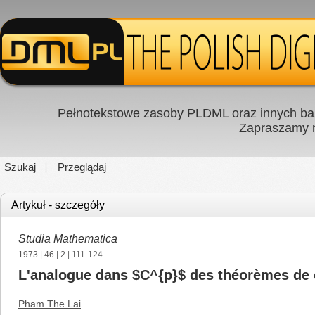
Pełnotekstowe zasoby PLDML oraz innych baz
Zapraszamy
Szukaj
Przeglądaj
Artykuł - szczegóły
Studia Mathematica
1973
|
46
|
2
| 111-124
L'analogue dans $C^{p}$ des théorèmes de c
Pham The Lai