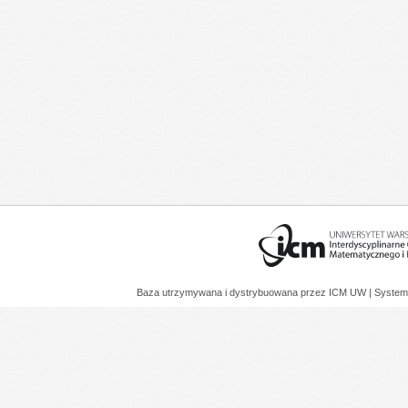
Baza utrzymywana i dystrybuowana przez
ICM UW
| System