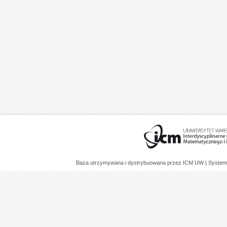
Baza utrzymywana i dystrybuowana przez
ICM UW
| System