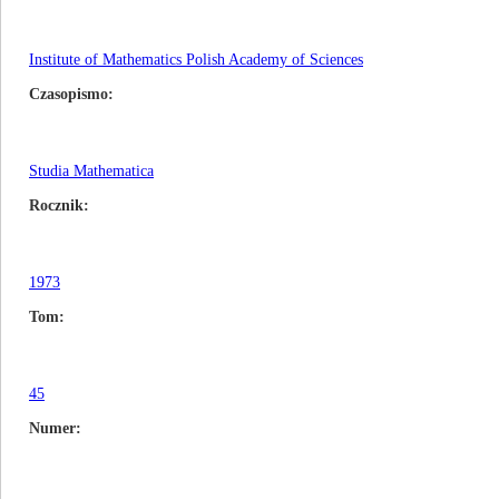
Institute of Mathematics Polish Academy of Sciences
Czasopismo
Studia Mathematica
Rocznik
1973
Tom
45
Numer