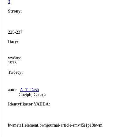
3
Strony
225-237
Daty
wydano
1973
Twórcy
autor
A. T. Dash
Guelph, Canada
Identyfikator YADDA
bwmeta1.element.bwnjournal-article-smv45i1p18bwm