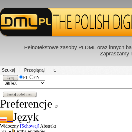
Pełnotekstowe zasoby PLDML oraz innych baz
Zapraszamy
PL
|
EN
Szukaj
Przeglądaj
PL
EN
Preferencje
Język
Widoczny
[Schowaj]
Abstrakt
Liczba wyników