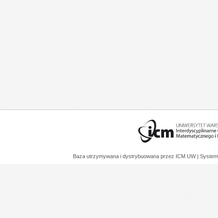
Baza utrzymywana i dystrybuowana przez
ICM UW
| System