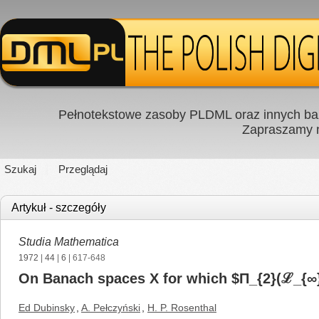
Pełnotekstowe zasoby PLDML oraz innych baz
Zapraszamy
Szukaj
Przeglądaj
Artykuł - szczegóły
Studia Mathematica
1972
|
44
|
6
| 617-648
On Banach spaces X for which $Π_{2}(ℒ_{∞
Ed Dubinsky
,
A. Pełczyński
,
H. P. Rosenthal