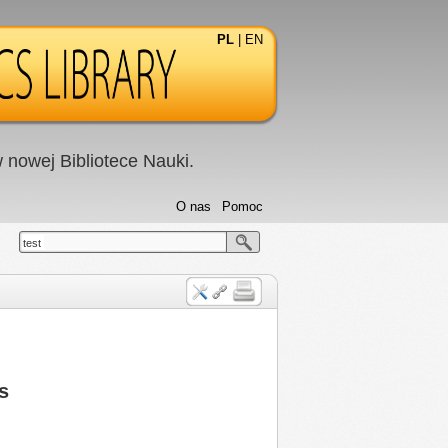
PL
|
EN
nowej Bibliotece Nauki.
O nas
Pomoc
test
s