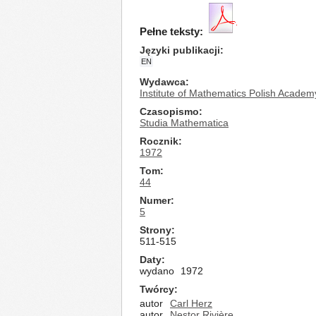
Pełne teksty:
Języki publikacji
EN
Wydawca
Institute of Mathematics Polish Academ
Czasopismo
Studia Mathematica
Rocznik
1972
Tom
44
Numer
5
Strony
511-515
Daty
wydano
1972
Twórcy
autor
Carl Herz
autor
Nestor Rivière