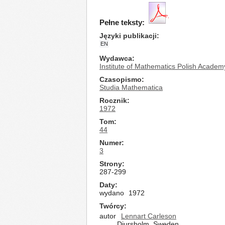
Pełne teksty:
Języki publikacji
EN
Wydawca
Institute of Mathematics Polish Academ
Czasopismo
Studia Mathematica
Rocznik
1972
Tom
44
Numer
3
Strony
287-299
Daty
wydano
1972
Twórcy
autor
Lennart Carleson
Djursholm, Sweden