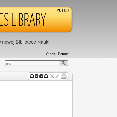
PL
|
EN
nowej Bibliotece Nauki.
O nas
Pomoc
test