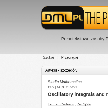
Pełnotekstowe zasoby P
Szukaj
Przeglądaj
Artykuł - szczegóły
Studia Mathematica
1972
|
44
|
3
| 287-299
Oscillatory integrals and 
Lennart Carleson
,
Per Sjölin