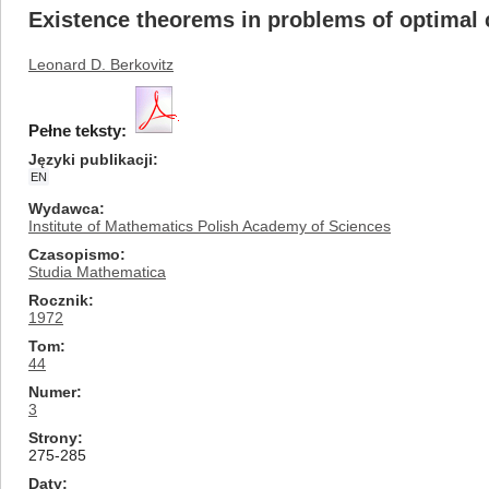
Existence theorems in problems of optimal 
Leonard D. Berkovitz
Pełne teksty:
Języki publikacji
EN
Wydawca
Institute of Mathematics Polish Academy of Sciences
Czasopismo
Studia Mathematica
Rocznik
1972
Tom
44
Numer
3
Strony
275-285
Daty