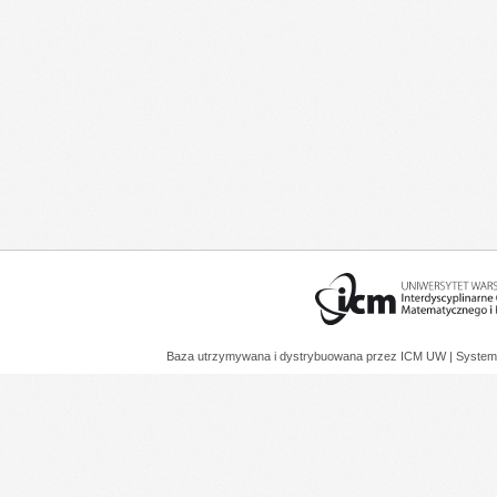
Baza utrzymywana i dystrybuowana przez
ICM UW
| System