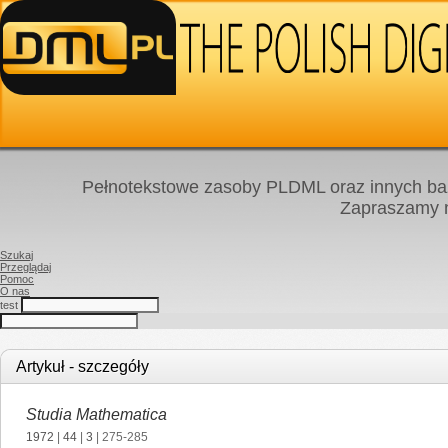
Pełnotekstowe zasoby PLDML oraz innych baz
Zapraszamy
Szukaj
Przeglądaj
Pomoc
O nas
test
Artykuł - szczegóły
Studia Mathematica
1972
|
44
|
3
| 275-285