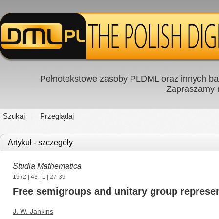
Pełnotekstowe zasoby PLDML oraz innych baz
Zapraszamy
Szukaj
Przeglądaj
Artykuł - szczegóły
Studia Mathematica
1972
|
43
|
1
| 27-39
Free semigroups and unitary group represe
J. W. Jankins