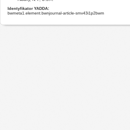
Identyfikator YADDA
bwmeta1.element.bwnjournal-article-smv43i1p2bwm