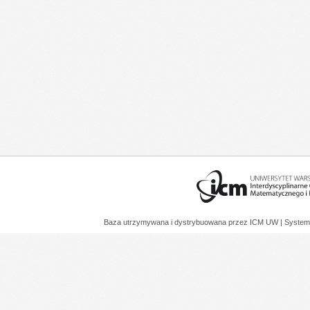
Baza utrzymywana i dystrybuowana przez
ICM UW
| System