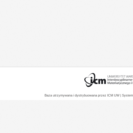
Baza utrzymywana i dystrybuowana przez
ICM UW
| System