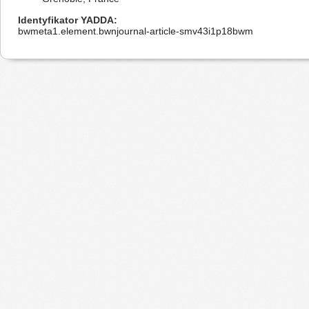
Identyfikator YADDA
bwmeta1.element.bwnjournal-article-smv43i1p18bwm