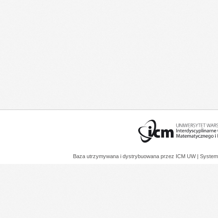
Baza utrzymywana i dystrybuowana przez
ICM UW
| System