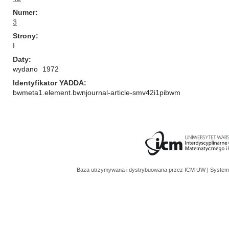
Numer
3
Strony
I
Daty
wydano
1972
Identyfikator YADDA
bwmeta1.element.bwnjournal-article-smv42i1pibwm
Baza utrzymywana i dystrybuowana przez
ICM UW
| System