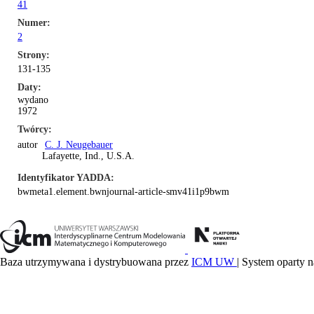
41
Numer
2
Strony
131-135
Daty
wydano
1972
Twórcy
autor
C. J. Neugebauer
Lafayette, Ind., U.S.A.
Identyfikator YADDA
bwmeta1.element.bwnjournal-article-smv41i1p9bwm
Baza utrzymywana i dystrybuowana przez
ICM UW
| System oparty n