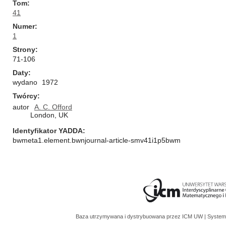
Tom
41
Numer
1
Strony
71-106
Daty
wydano
1972
Twórcy
autor
A. C. Offord
London, UK
Identyfikator YADDA
bwmeta1.element.bwnjournal-article-smv41i1p5bwm
Baza utrzymywana i dystrybuowana przez
ICM UW
| System