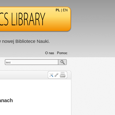
PL
|
EN
nowej Bibliotece Nauki.
O nas
Pomoc
test
Banach