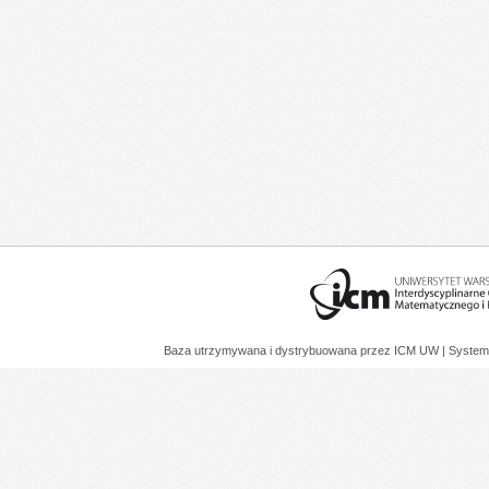
Baza utrzymywana i dystrybuowana przez
ICM UW
| System