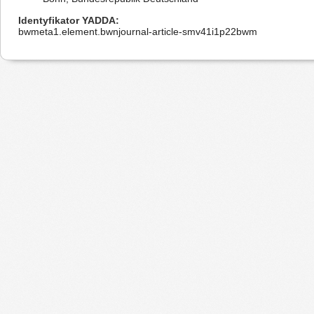
Identyfikator YADDA
bwmeta1.element.bwnjournal-article-smv41i1p22bwm