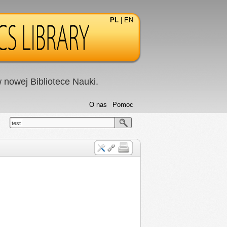
PL
|
EN
nowej Bibliotece Nauki.
O nas
Pomoc
test