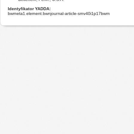
Identyfikator YADDA
bwmeta1.element.bwnjournal-article-smv40i1p17bwm