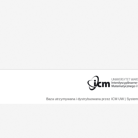
Baza utrzymywana i dystrybuowana przez
ICM UW
| System