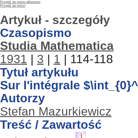
Przejdź do menu głównego
Przejdź do treści
Artykuł - szczegóły
Czasopismo
Studia Mathematica
1931
|
3
|
1
| 114-118
Tytuł artykułu
Sur l'intégrale $\int_{0}^{
Autorzy
Stefan Mazurkiewicz
Treść / Zawartość