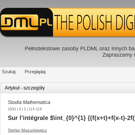
Pełnotekstowe zasoby PLDML oraz innych baz
Zapraszamy
Szukaj
Przeglądaj
Artykuł - szczegóły
Studia Mathematica
1931
|
3
|
1
| 114-118
Sur l'intégrale $\int_{0}^{1} {(f(x+t)+f(x-t)-2f(
Stefan Mazurkiewicz