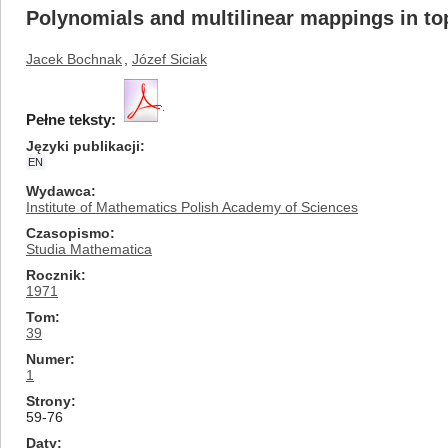
Polynomials and multilinear mappings in to
Jacek Bochnak
,
Józef Siciak
Pełne teksty:
Języki publikacji
EN
Wydawca
Institute of Mathematics Polish Academy of Sciences
Czasopismo
Studia Mathematica
Rocznik
1971
Tom
39
Numer
1
Strony
59-76
Daty