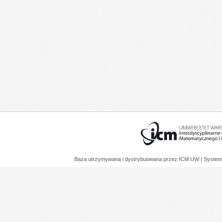
Baza utrzymywana i dystrybuowana przez
ICM UW
| System