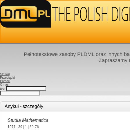
Pełnotekstowe zasoby PLDML oraz innych baz
Zapraszamy
Szukaj
Przeglądaj
Pomoc
O nas
test
Artykuł - szczegóły
Studia Mathematica
1971
|
39
|
1
| 59-76