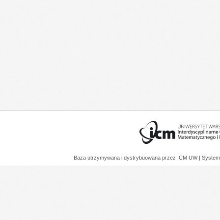
Baza utrzymywana i dystrybuowana przez
ICM UW
| System