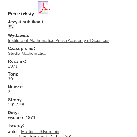
Pełne teksty:
Języki publikacji
EN
Wydawca
Institute of Mathematics Polish Academy of Sciences
Czasopismo
Studia Mathematica
Rocznik
1971
Tom
39
Numer
2
Strony
191-198
Daty
wydano
1971
Twórcy
autor
Martin L. Silverstein
New Brunswick, N.J., U.S.A.