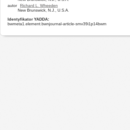
autor
Richard L. Wheeden
New Brunswick, N.J., U.S.A.
Identyfikator YADDA
bwmeta1.element.bwnjournal-article-smv39i1p14bwm