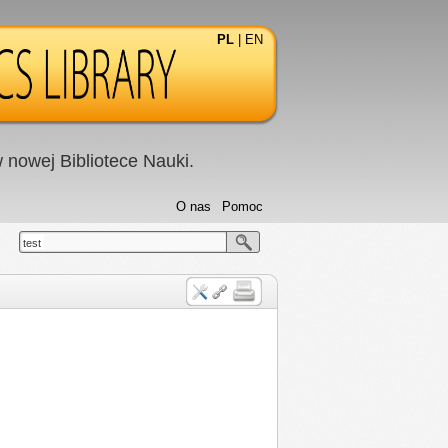
PL
|
EN
nowej Bibliotece Nauki.
O nas
Pomoc
test