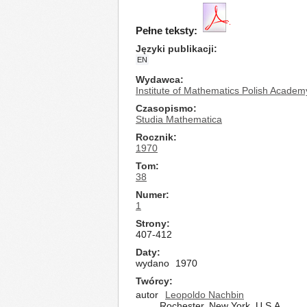
Pełne teksty:
Języki publikacji
EN
Wydawca
Institute of Mathematics Polish Academ
Czasopismo
Studia Mathematica
Rocznik
1970
Tom
38
Numer
1
Strony
407-412
Daty
wydano
1970
Twórcy
autor
Leopoldo Nachbin
Rochester, New York, U.S.A.