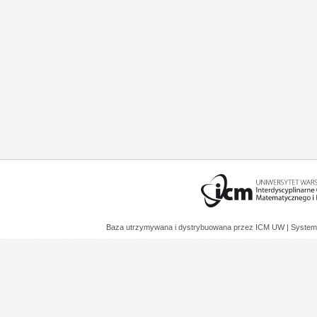
Baza utrzymywana i dystrybuowana przez
ICM UW
| System