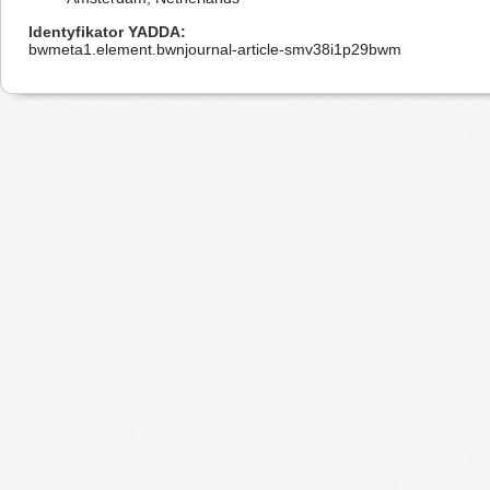
Identyfikator YADDA
bwmeta1.element.bwnjournal-article-smv38i1p29bwm