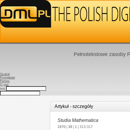
Pełnotekstowe zasoby P
Szukaj
Przeglądaj
Pomoc
O nas
test
Artykuł - szczegóły
Studia Mathematica
1970
|
38
|
1
| 313-317