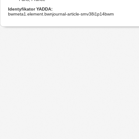
Identyfikator YADDA
bwmeta1.element.bwnjournal-article-smv38i1p14bwm