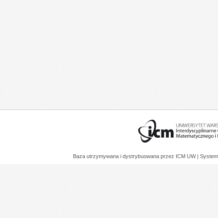
Baza utrzymywana i dystrybuowana przez
ICM UW
| System